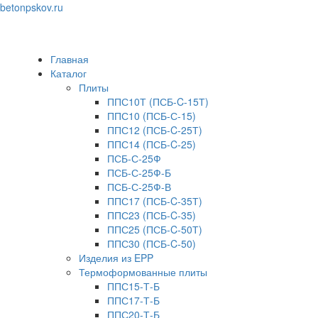
betonpskov.ru
Toggle
navigation
Главная
Каталог
Плиты
ППС10Т (ПСБ-C-15Т)
ППС10 (ПСБ-С-15)
ППС12 (ПСБ-C-25Т)
ППС14 (ПСБ-C-25)
ПСБ-С-25Ф
ПСБ-С-25Ф-Б
ПСБ-С-25Ф-В
ППС17 (ПСБ-C-35Т)
ППС23 (ПСБ-C-35)
ППС25 (ПСБ-C-50Т)
ППС30 (ПСБ-C-50)
Изделия из EPP
Термоформованные плиты
ППС15-Т-Б
ППС17-Т-Б
ППС20-Т-Б