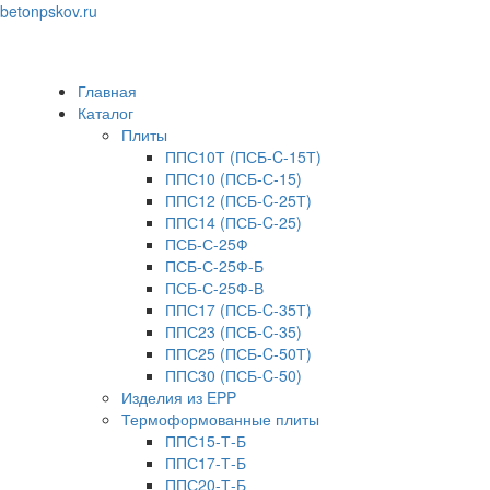
betonpskov.ru
Toggle
navigation
Главная
Каталог
Плиты
ППС10Т (ПСБ-C-15Т)
ППС10 (ПСБ-С-15)
ППС12 (ПСБ-C-25Т)
ППС14 (ПСБ-C-25)
ПСБ-С-25Ф
ПСБ-С-25Ф-Б
ПСБ-С-25Ф-В
ППС17 (ПСБ-C-35Т)
ППС23 (ПСБ-C-35)
ППС25 (ПСБ-C-50Т)
ППС30 (ПСБ-C-50)
Изделия из EPP
Термоформованные плиты
ППС15-Т-Б
ППС17-Т-Б
ППС20-Т-Б