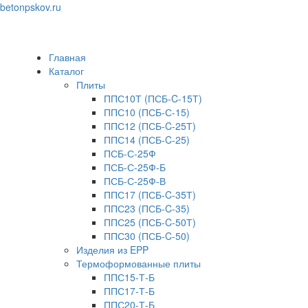
betonpskov.ru
Toggle
navigation
Главная
Каталог
Плиты
ППС10Т (ПСБ-C-15Т)
ППС10 (ПСБ-С-15)
ППС12 (ПСБ-C-25Т)
ППС14 (ПСБ-C-25)
ПСБ-С-25Ф
ПСБ-С-25Ф-Б
ПСБ-С-25Ф-В
ППС17 (ПСБ-C-35Т)
ППС23 (ПСБ-C-35)
ППС25 (ПСБ-C-50Т)
ППС30 (ПСБ-C-50)
Изделия из EPP
Термоформованные плиты
ППС15-Т-Б
ППС17-Т-Б
ППС20-Т-Б