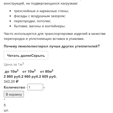
конструкций, не подвергающихся нагрузкам:
трехслойные и каркасные стены;
фасады с воздушным зазором;
перегородки, потолки;
бытовки, вагоны и контейнеры.
Часто используется для транспортировки изделий в качестве
перегородок и уплотняющих вставок в упаковке.
Почему пенополистирол лучше других утеплителей?
Читать далее
Скрыть
3
Цена за 1м
3
3
3
до 10м
от 10м
от 80м
2 860 руб.
2 660 руб.
2 605 руб.
343,20
Количество
-
+
*
5
шт.