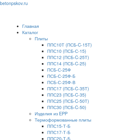
betonpskov.ru
Toggle
navigation
Главная
Каталог
Плиты
ППС10Т (ПСБ-C-15Т)
ППС10 (ПСБ-С-15)
ППС12 (ПСБ-C-25Т)
ППС14 (ПСБ-C-25)
ПСБ-С-25Ф
ПСБ-С-25Ф-Б
ПСБ-С-25Ф-В
ППС17 (ПСБ-C-35Т)
ППС23 (ПСБ-C-35)
ППС25 (ПСБ-C-50Т)
ППС30 (ПСБ-C-50)
Изделия из EPP
Термоформованные плиты
ППС15-Т-Б
ППС17-Т-Б
ППС20-Т-Б